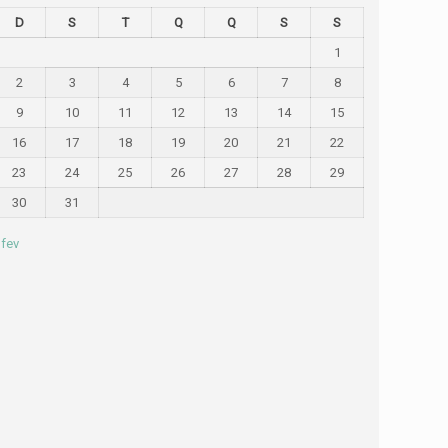
D
S
T
Q
Q
S
S
1
2
3
4
5
6
7
8
9
10
11
12
13
14
15
16
17
18
19
20
21
22
23
24
25
26
27
28
29
30
31
 fev