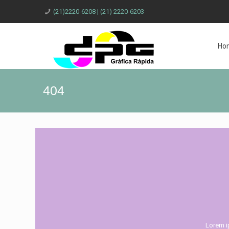
(21)2220-6208 | (21) 2220-6203
Ho
404
Lorem i