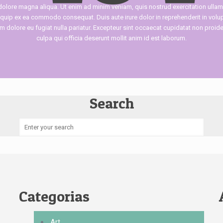
 dolore magna aliqua. Ut enim ad minim veniam, quis nostrud exercitation ullam
liquip ex ea commodo consequat. Duis aute irure dolor in reprehenderit in volup
um dolore eu fugiat nulla pariatur. Excepteur sint occaecat cupidatat non proiden
culpa qui officia deserunt mollit anim id est laborum.
Search
Categorias
Art