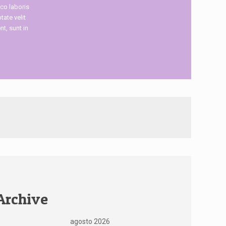
co laboris
tate velit
t, sunt in
Archive
agosto 2026