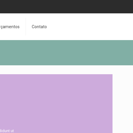
rçamentos
Contato
idunt ut