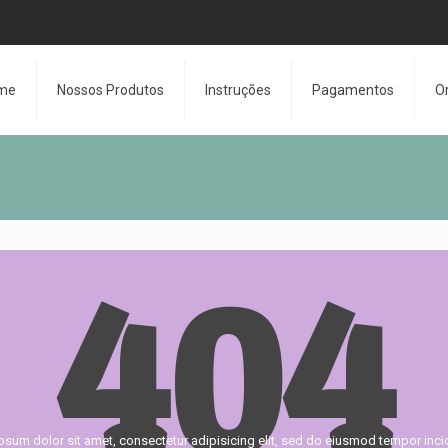
me
Nossos Produtos
Instruções
Pagamentos
O
404
psum dolor sit amet, consectetur adipisicing elit, sed do eiusmod tempor incid