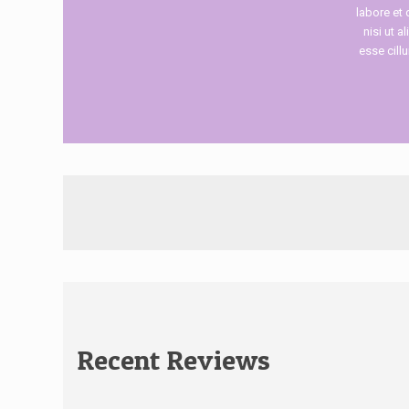
labore et
nisi ut a
esse cill
Recent Reviews